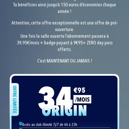
Tu bénéficies ainsi jusqu’à 150 euros d’économies chaque
année !
Attention, cette offre exceptionnelle est une offre de pré-
ouverture.
Une fois la salle ouverte l’abonnement passera à
39,95€/mois + badge payant à 9€95+ ZERO day pass
offerts.
C’est MAINTENANT OU JAMAIS !
34
€95
OFFRE LIMITÉE
/MOIS
ORIGIN
Accès au club illimité 7j/7 de 6h à 23h