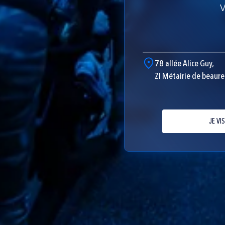
V
78 allée Alice Guy,
ZI Métairie de beaur
JE VIS