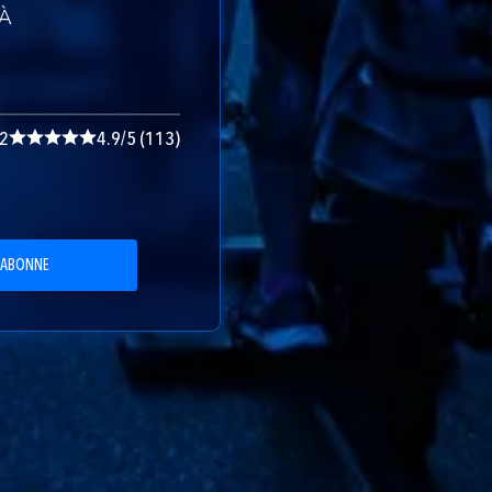
 À
32
4.9/5 (113)
'ABONNE