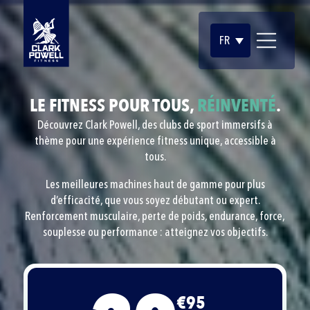
FR
LE FITNESS POUR TOUS,
RÉINVENTÉ
.
Découvrez Clark Powell, des clubs de sport immersifs à
thème pour une expérience fitness unique, accessible à
tous.
Les meilleures machines haut de gamme pour plus
d’efficacité, que vous soyez débutant ou expert.
Renforcement musculaire, perte de poids, endurance, force,
souplesse ou performance : atteignez vos objectifs.
€95