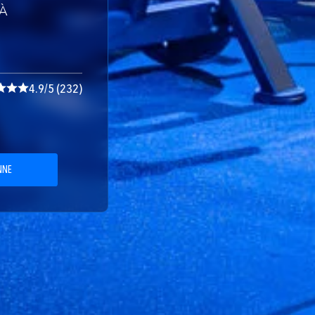
 À
4.9/5 (232)
NNE