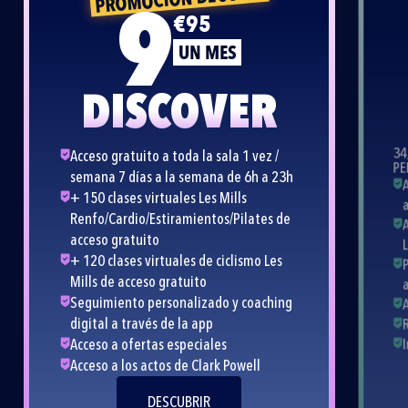
9
€95
UN MES
DISCOVER
34
Acceso gratuito a toda la sala 1 vez /
PE
semana 7 días a la semana de 6h a 23h
A
+ 150 clases virtuales Les Mills
a
Renfo/Cardio/Estiramientos/Pilates de
A
acceso gratuito
L
+ 120 clases virtuales de ciclismo Les
Mills de acceso gratuito
Seguimiento personalizado y coaching
A
digital a través de la app
Acceso a ofertas especiales
Acceso a los actos de Clark Powell
DESCUBRIR