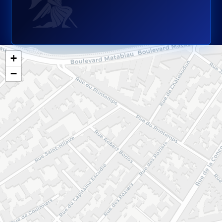
Leaflet
|
©
OpenStreetMap
contributors ©
CARTO
+
−