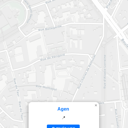
×
Agen
📍