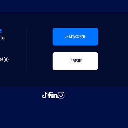
E
JE M'ABONNE
ter
sé(e)
JE VISITE