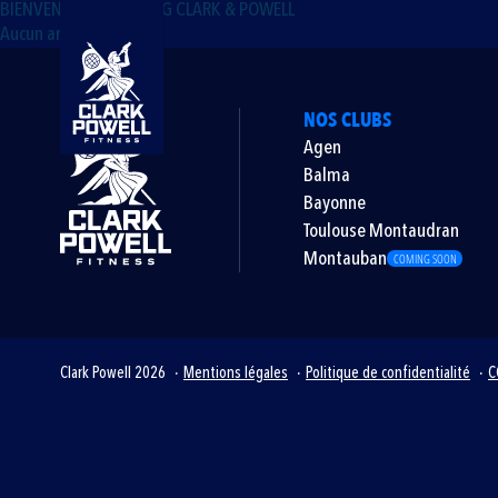
BIENVENUE SUR LE BLOG CLARK & POWELL
Aucun article trouvé.
NOS CLUBS
Agen
Balma
Bayonne
Toulouse Montaudran
Montauban
COMING SOON
Clark Powell 2026
Mentions légales
Politique de confidentialité
C