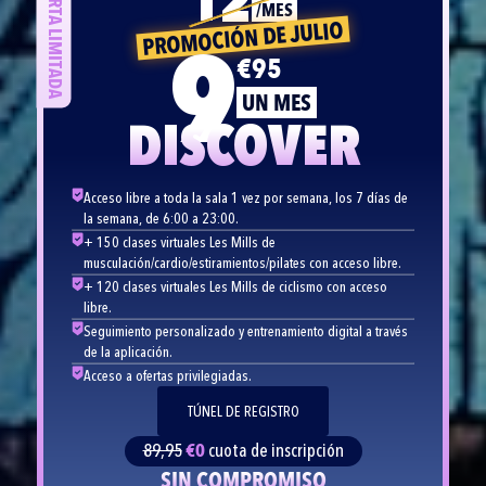
OFERTA LIMITADA
12
/MES
PROMOCIÓN DE JULIO
9
€95
UN MES
DISCOVER
Acceso libre a toda la sala 1 vez por semana, los 7 días de
la semana, de 6:00 a 23:00.
+ 150 clases virtuales Les Mills de
musculación/cardio/estiramientos/pilates con acceso libre.
+ 120 clases virtuales Les Mills de ciclismo con acceso
libre.
Seguimiento personalizado y entrenamiento digital a través
de la aplicación.
Acceso a ofertas privilegiadas.
TÚNEL DE REGISTRO
89,95
€0
cuota de inscripción
SIN COMPROMISO