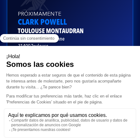
PRÓXIMAMENTE
CLARK POWELL
TOULOUSE MONTAUDRAN
9 av de la marcaissonne
31400 Toulouse
Leaflet
|
©
OpenStreetMap
contributors ©
CARTO
+
−
NOS ABONNEMENT DISPONIBLES